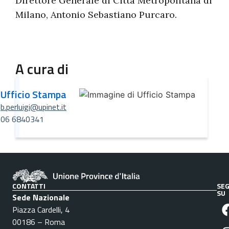
Direttore Generale di Città Metropolitana di
Milano, Antonio Sebastiano Purcaro.
A cura di
Ufficio Stampa
b.perluigi@upinet.it
06 6840341
CONTATTI
SEG
SU
Sede Nazionale
Piazza Cardelli, 4
00186 – Roma