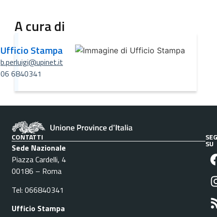
A cura di
Ufficio Stampa
b.perluigi@upinet.it
06 6840341
CONTATTI
SEG
SU
Sede Nazionale
Piazza Cardelli, 4
00186 – Roma
Tel: 066840341
Ufficio Stampa