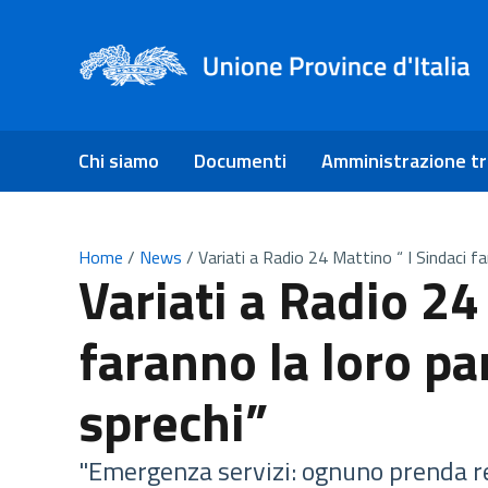
Chi siamo
Documenti
Amministrazione t
Home
/
News
/
Variati a Radio 24 Mattino “ I Sindaci fa
Variati a Radio 24
faranno la loro pa
sprechi”
"Emergenza servizi: ognuno prenda re