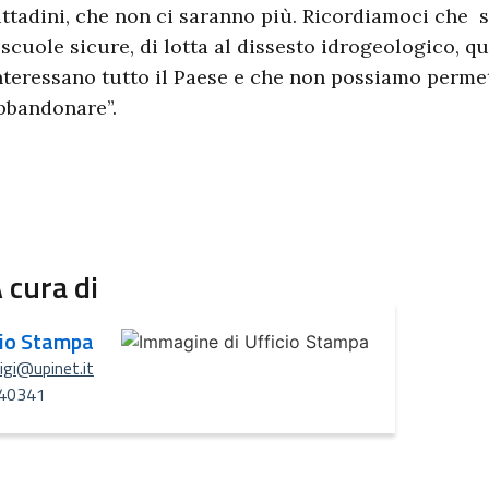
ittadini, che non ci saranno più. Ricordiamoci che 
 scuole sicure, di lotta al dissesto idrogeologico, q
nteressano tutto il Paese e che non possiamo permet
bbandonare”.
 cura di
cio Stampa
uigi@upinet.it
40341