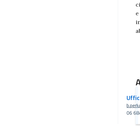
c
e
i
a
A
Uffi
b.perl
06 68