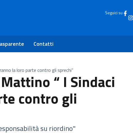
Seguici su
rasparente
Contatti
ranno la loro parte contro gli sprechi”
 Mattino “ I Sindaci
rte contro gli
sponsabilità su riordino"