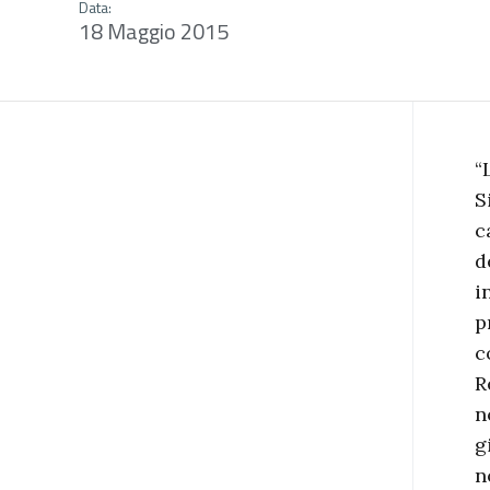
Data:
18 Maggio 2015
“
S
c
d
i
p
c
R
n
g
n