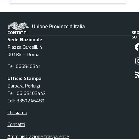
CONTATTI
SEG
SU
Sede Nazionale
Piazza Cardelli, 4
00186 – Roma
Tel: 066840341
Ufficio Stampa
Barbara Perluigi
Tel.: 06 68403442
Cell: 3357246489
Chi siamo
Contatti
Amministrazione trasparente