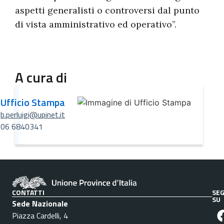
aspetti generalisti o controversi dal punto
di vista amministrativo ed operativo”.
A cura di
Ufficio Stampa
b.perluigi@upinet.it
06 6840341
CONTATTI
SEG
SU
Sede Nazionale
Piazza Cardelli, 4