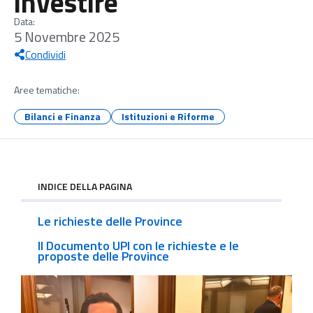
investire”
Data:
5 Novembre 2025
Condividi
Aree tematiche:
Bilanci e Finanza
Istituzioni e Riforme
INDICE DELLA PAGINA
Le richieste delle Province
Il Documento UPI con le richieste e le
proposte delle Province