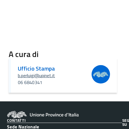
A cura di
Ufficio Stampa
b.perluigi@upinet.it
06 6840341
CONTATTI
SEG
SU
Sede Nazionale